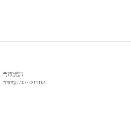
門市資訊
門市電話 / 07-5211106
官方LINE ID / @hyy8694h
營業時間 / 週二至週日10:00~19:00
門市地址 / 高雄市鹽埕區七賢二路437號
隱私條款 | 條款及細則 | 2021 © Ariel's Flower