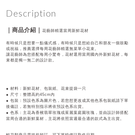
Description
｜商品介紹｜
花藝師精選當周新鮮花材
有時候只是想要一點儀式感，有時候只是想給自己和朋友一個鼓勵
或祝福，推薦選擇每周花藝師精選無菜單小花束。
讓花藝師為您搭配每周小驚奇，花材選用當周國內外新鮮花材，每
束都是獨一無二的設計款。
●
材料：新鮮花材、包裝紙
、花束提袋一只
● 尺寸
：整體高約45cm內
● 包裝
：預設色系為圖片色，若您想更改成其他色系包裝紙請下單
後備註，若無特別指示將依預設色系出貨。
● 色系
：主花為香檳翡翠玫瑰或茱麗葉庭園玫瑰，並由設計師搭配
當周合適的新鮮葉材，主花將依照當週最合適的款式為主出貨。
鮮花類商品需提前預訂，可下單時備註取件日期。