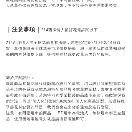
天然花色偶有差異皆為正常現象，恕不接受色差等理由退換貨。
｜注意事項｜
214西洋情人節訂花需詳閱以下
214西洋情人節全球花價會有漲幅，若您預定於2/10至2/14日取
貨，花價會隨著全球花卉市場價格變動，您下單後我們會通知您變
動的內容與價格明細，提供補差額或更改花束內容的服務。
關於搭配設計：
每款商品都是花藝設計師精心設計的款式，均以設計師依照每款商
品呈現的色系或款式為您搭配飾品與各式花材葉材，素材會依照季
節與庫存做調整，若您特別喜愛某樣裝飾品或小細節，都歡迎與我
“
”
們討論，再以
個人化訂製款
為您進行個人化商品訂製。若遇特殊
季節花材缺貨的問題，我們也會在出貨前通知您進行變更。
注意：有附贈燈串的商品，
LED
燈串為電池式，每條燈串都是全新
品，使用後若電池電力耗盡請換新電池即可。