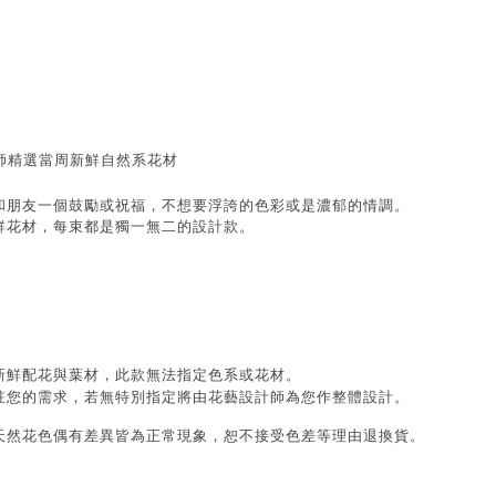
師精選當周新鮮自然系花材
和朋友一個鼓勵或祝福，不想要浮誇的色彩或是濃郁的情調。
鮮花材，每束都是獨一無二的設計款。
新鮮配花與葉材，此款
無法指定色系或花材
。
註您的需求，若無特別指定將由花藝設計師為您作整體設計。
天然花色偶有差異皆為正常現象，恕不接受色差等理由退換貨。