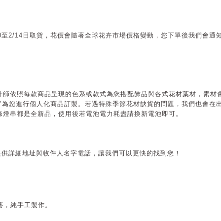
10至2/14日取貨，花價會隨著全球花卉市場價格變動，您下單後我們會
計師依照每款商品呈現的色系或款式為您搭配飾品與各式花材葉材，素材
”
為您進行個人化商品訂製。若遇特殊季節花材缺貨的問題，我們也會在
條燈串都是全新品，使用後若電池電力耗盡請換新電池即可。
提供詳細地址與收件人名字電話，讓我們可以更快的找到您！
藝，純手工製作。