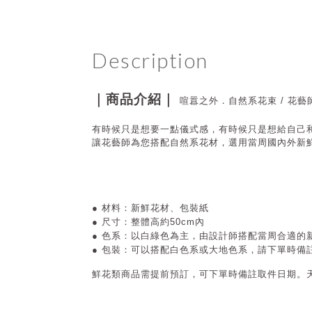
Description
｜商品介紹｜
喧囂之外．自然系花束 /
花藝
有時候只是想要一點儀式感，有時候只是想給自己
讓花藝師為您搭配自然系花材，選用當周國內外新
●
材料：新鮮花材、包裝紙
● 尺寸
：整體高約50cm內
● 色系
：
以白綠色為主，
由設計師搭配當周合適的
● 包裝
：可以搭配白色系或大地色系，請下單時備
鮮花類商品需提前預訂，可下單時備註取件日期。