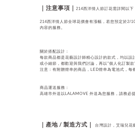
｜注意事項｜
214西洋情人節訂花需詳閱以下
214西洋情人節全球花價會有漲幅，若您預定於2/
內容的服務。
關於搭配設計：
每款商品都是花藝設計師精心設計的款式，均以設
“
或小細節，都歡迎與我們討論，再以
個人化訂製款
注意：有附贈燈串的商品，
LED
燈串為電池式，每
商品運送服務：
LALAMOVE
高雄市外送以
外送為您服務，請務必
/
｜產地
製造方式｜
台灣設計，艾瑞兒花