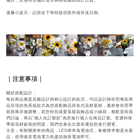
備註，若無特別備註需求將由花藝師設計出貨。
溫馨小提示：記得在下單時提供取件或外送日期。
｜注意事項｜
關於搭配設計：
每款商品都是花藝設計師精心設計的款式，均以設計師依照每款商
品呈現的色系或款式為您搭配飾品與各式花材葉材，素材會依照季
節與庫存做調整，若您特別喜愛某樣裝飾品或小細節，都歡迎與我
“
”
們討論，再以
個人化訂製款
為您進行個人化商品訂製。若遇特殊
季節花材缺貨的問題，我們也會在出貨前通知您進行變更。
注意：有附贈燈串的商品，
LED
燈串為電池式，每條燈串都是全新
品，使用後若電池電力耗盡請換新電池即可。