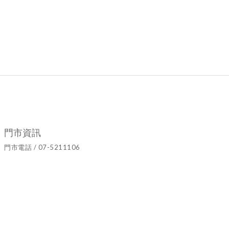
門市資訊
門市電話 / 07-5211106
官方LINE ID / @hyy8694h
營業時間 / 週二至週日10:00~19:00
門市地址 / 高雄市鹽埕區七賢二路437號
隱私條款 | 條款及細則 | 2021 © Ariel's Flower