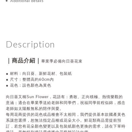
Additional details
Description
｜商品介紹｜
畢業季必備向日葵花束
●
材料：向日葵
、
新鮮花材、包裝紙
60cm內
●
尺寸：整體高約
●
花色：設色顏色為黃色
向日葵又稱Sun Flower，花語有：勇敢、正向積極
、熱情樂觀
的
意涵；適合在畢業季送給老師和同學們，祝福同學前程似錦，感念
老師如太陽般無私的陪伴與愛。
每周花商提供的花色或品種會不太相同，我們提供基本款國產黃色
系讓您選擇，恕無法指定品種或花朵大小。
鮮花類商品需提前預
訂，
若您有花朵顏色變更以及包裝紙顏色更換的需求，請在下單時