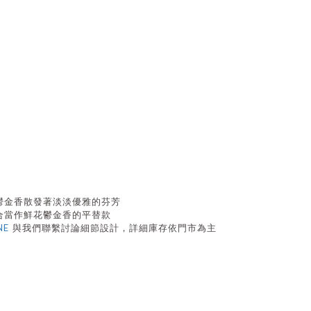
鬱金香散發著淡淡優雅的芬芳
合當作鮮花鬱金香的平替款
NE
與我們聯繫
討論細節設計，詳細庫存依門市為主