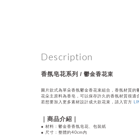
Description
香氛皂花系列
/
鬱金香花束
圖片款式為單朵香氛鬱金香花束組合，香氛材質的
花朵主原料為香皂，
可以保存許久的香氛材質很適
LI
若想要加入更多素材設計成大款花束
，請入官方
｜商品介紹｜
●
材料：鬱金香香氛皂花
、包裝紙
40cm內
●
尺寸：整體約