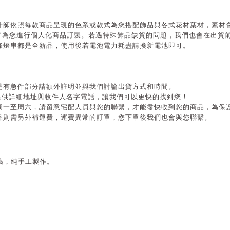
計師依照每款商品呈現的色系或款式為您搭配飾品與各式花材葉材，素材
”
為您進行個人化商品訂製。若遇特殊飾品缺貨的問題，我們也會在出貨
條燈串都是全新品，使用後若電池電力耗盡請換新電池即可。
是有急件部分請額外註明並與我們討論出貨方式和時間。
提供詳細地址與收件人名字電話，讓我們可以更快的找到您！
周一至周六，請留意宅配人員與您的聯繫，才能盡快收到您的商品，為保
品則需另外補運費，運費異常的訂單，您下單後我們也會與您聯繫。
藝，純手工製作。