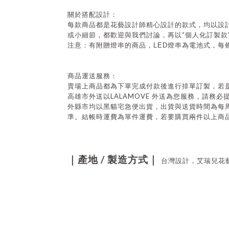
關於搭配設計：
每款商品都是花藝設計師精心設計的款式，均以設
“
或小細節，都歡迎與我們討論，再以
個人化訂製款
注意：有附贈燈串的商品，
LED
燈串為電池式，每
商品運送服務：
賣場上商品都為下單完成付款後進行排單訂製，若
LALAMOVE
高雄市外送以
外送為您服務，請務必
外縣市均以黑貓宅急便出貨，出貨與送貨時間為每
準。結帳時運費為單件運費，若要購買兩件以上商
/
｜產地
製造方式｜
台灣設計，艾瑞兒花