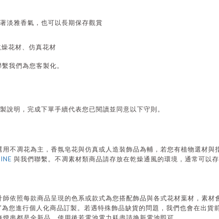
著淡雅香氣，也可以長期保存觀賞
、乾燥花材、仿真花材
聯繫我們為您客製化。
製說明，完成下單手續代表您已閱讀並同意以下守則。
選用不凋花為主，香氛皂花與仿真或人造裝飾品為輔，若您有植物選材與
LINE
與我們聯繫。不凋素材類商品請存放在乾燥通風的環境，通常可以存
。
計師依照每款商品呈現的色系或款式為您搭配飾品與各式花材葉材，素材
”
為您進行個人化商品訂製。若遇特殊飾品缺貨的問題，我們也會在出貨
條燈串都是全新品，使用後若電池電力耗盡請換新電池即可。