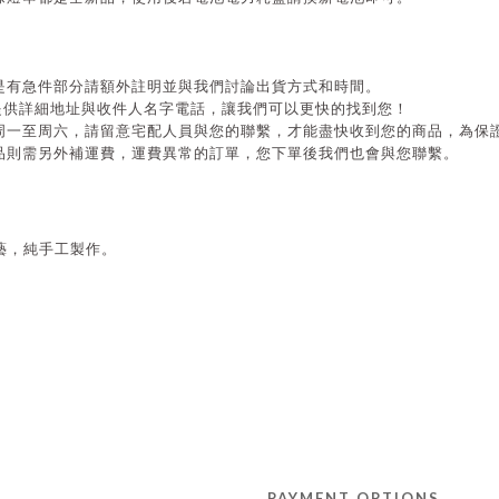
是有急件部分請額外註明並與我們討論出貨方式和時間。
提供詳細地址與收件人名字電話，讓我們可以更快的找到您！
周一至周六，請留意宅配人員與您的聯繫，才能盡快收到您的商品，為保
品則需另外補運費，運費異常的訂單，您下單後我們也會與您聯繫。
藝，純手工製作。
PAYMENT OPTIONS