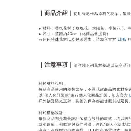
｜商品介紹｜
使用香皂作為原料的花朵，散發
●
材料：香氛花材 ( 玫瑰花、太陽花、小菊花 )
0cm（此商品含提袋）
●
尺寸：整體約4
LINE
有任何特殊花材以及包裝需求，請
加入官方
｜注意事項｜
請詳閱下列花材養護以及商品訂
關於材料說明：
每款商品使用的種類繁多，不凋花款商品的素材多
“
”
以
個人化訂製款
進行個人化商品訂製，加入官方
戶外接受陽光直射，妥善的保存都能使觀賞期延長
關於搭配設計：
每款商品都是花藝設計師精心設計的款式，均以設
“
或小細節，都歡迎與我們討論，再以
個人化訂製款
注意：有附贈燈串的商品，
LED
燈串為電池式，每