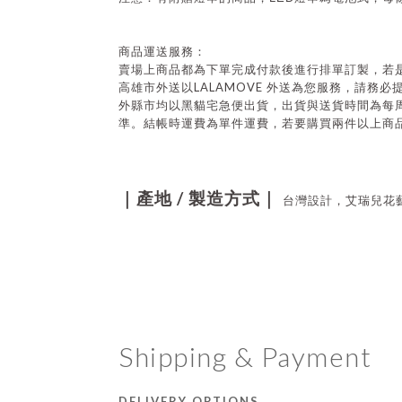
商品運送服務：
賣場上商品都為下單完成付款後進行排單訂製，若
LALAMOVE
高雄市外送以
外送為您服務，請務必
外縣市均以黑貓宅急便出貨，出貨與送貨時間為每
準。結帳時運費為單件運費，若要購買兩件以上商
/
｜產地
製造方式｜
台灣設計，艾瑞兒花
Shipping & Payment
DELIVERY OPTIONS